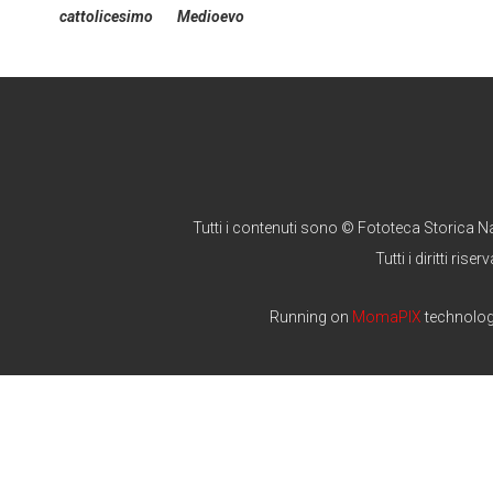
cattolicesimo
Medioevo
Tutti i contenuti sono © Fototeca Storica N
Tutti i diritti riserv
Running on
MomaPIX
technolo