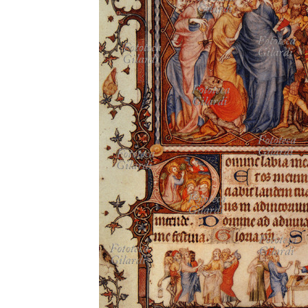
MICROST
CARREL
LOGI