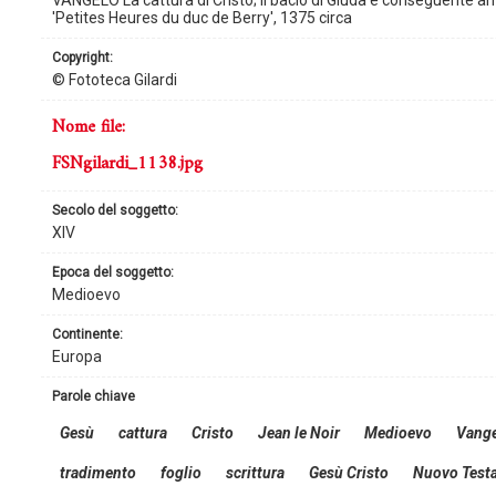
'Petites Heures du duc de Berry', 1375 circa
copyright:
© Fototeca Gilardi
nome file:
FSNgilardi_1138.jpg
secolo del soggetto:
XIV
epoca del soggetto:
Medioevo
continente:
Europa
parole chiave
Gesù
cattura
Cristo
Jean le Noir
Medioevo
Vang
tradimento
foglio
scrittura
Gesù Cristo
Nuovo Test