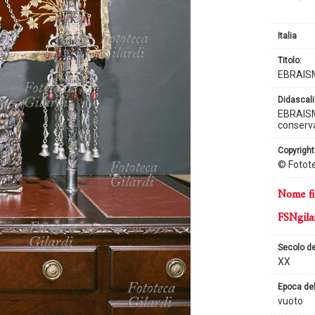
Italia
titolo:
EBRAISM
didascali
EBRAISMO
conserva
copyright
© Fotote
nome fi
FSNgila
secolo d
XX
epoca de
vuoto