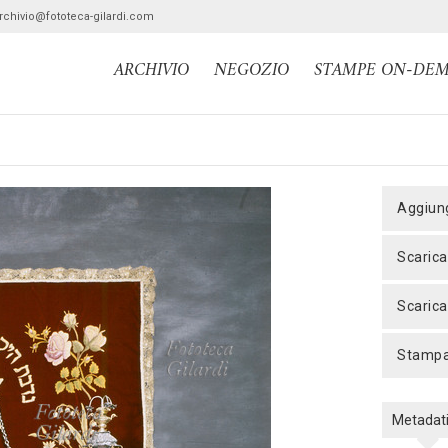
archivio@fototeca-gilardi.com
ARCHIVIO
NEGOZIO
STAMPE ON-DE
aggiun
scaric
scaric
stamp
Metadat