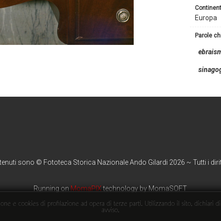
continen
Europa
parole c
ebrais
sinago
ntenuti sono © Fototeca Storica Nazionale Ando Gilardi 2026 ~ Tutti i diritt
Running on
MomaPIX
technology by MomaSOFT
ne e cookies di profilazione ad opera di terze parti. Utilizzando il sito, dichiari d
avviso.