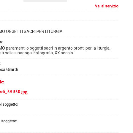
vai al servizio
O OGGETTI SACRI PER LITURGIA
a:
 paramenti o oggetti sacri in argento pronti per la liturgia,
ti nella sinagoga. Fotografia, XX secolo.
:
ca Gilardi
le:
rdi_55350.jpg
el soggetto:
l soggetto: