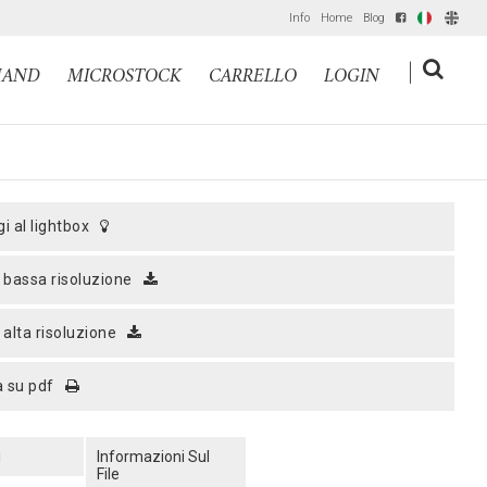
Info
Home
Blog
IT
EN
|
MAND
MICROSTOCK
CARRELLO
LOGIN
gi al lightbox
a bassa risoluzione
a alta risoluzione
a su pdf
i
Informazioni Sul
File