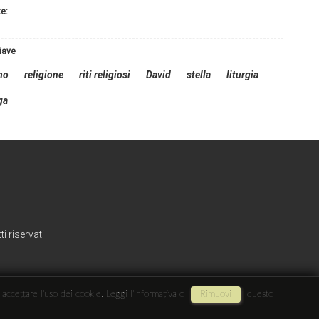
te:
hiave
mo
religione
riti religiosi
David
stella
liturgia
ga
i riservati
i accettare l'uso dei cookie.
Leggi
l'informativa o
Rimuovi
questo