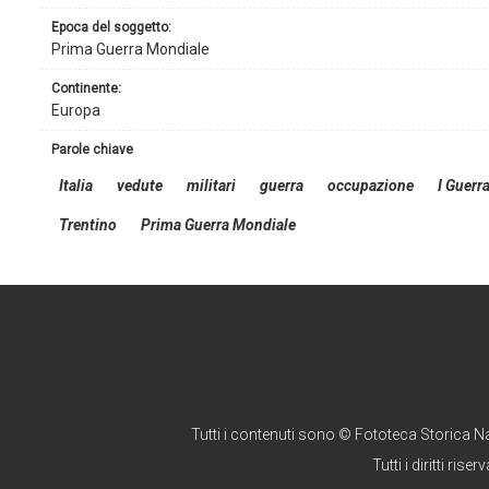
epoca del soggetto:
Prima Guerra Mondiale
continente:
Europa
parole chiave
Italia
vedute
militari
guerra
occupazione
I Guerr
Trentino
Prima Guerra Mondiale
Tutti i contenuti sono © Fototeca Storica N
Tutti i diritti riserv