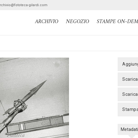
archivio@fototeca-gilardi.com
ARCHIVIO
NEGOZIO
STAMPE ON-DE
aggiun
scaric
scaric
stamp
Metadat