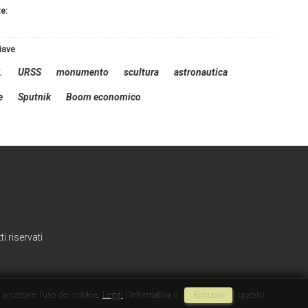
te:
hiave
.
URSS
monumento
scultura
astronautica
e
Sputnik
Boom economico
i riservati
i accettare l'uso dei cookie.
Leggi
l'informativa o
Rimuovi
questo