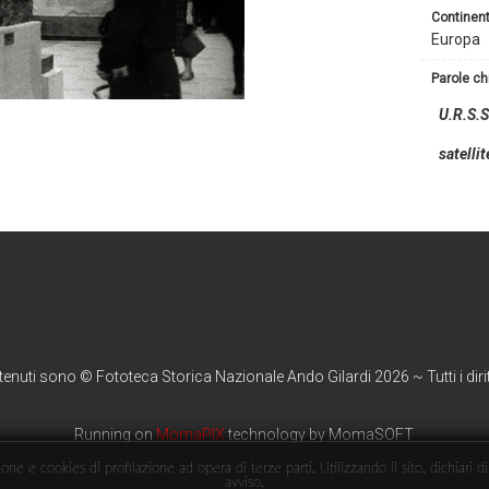
continen
Europa
parole c
U.R.S.S
satellit
ntenuti sono © Fototeca Storica Nazionale Ando Gilardi 2026 ~ Tutti i diritt
Running on
MomaPIX
technology by MomaSOFT
ne e cookies di profilazione ad opera di terze parti. Utilizzando il sito, dichiari d
avviso.