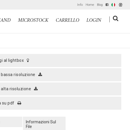
Info
Home
Blog
IT
EN
|
MAND
MICROSTOCK
CARRELLO
LOGIN
gi al lightbox
a bassa risoluzione
a alta risoluzione
a su pdf
i
Informazioni Sul
File