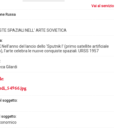
vai al servizio
ione Russa
TE SPAZIALI NELL' ARTE SOVIETICA
a:
ell'anno del lancio dello 'Sputnik I' (primo satellite artificiale
o), l'arte celebra le nuove conquiste spaziali. URSS 1957
:
ca Gilardi
le:
rdi_54966.jpg
el soggetto:
l soggetto:
conomico