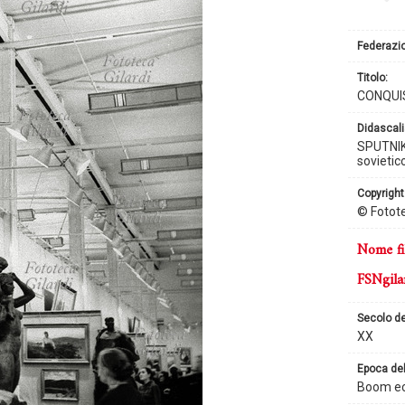
Federaz
titolo:
CONQUIS
didascali
SPUTNIK N
sovietic
copyright
© Fotote
nome fi
FSNgila
secolo d
XX
epoca de
Boom e