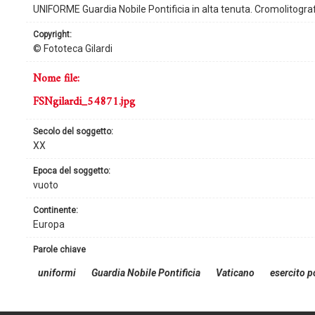
UNIFORME Guardia Nobile Pontificia in alta tenuta. Cromolitograf
copyright:
© Fototeca Gilardi
nome file:
FSNgilardi_54871.jpg
secolo del soggetto:
XX
epoca del soggetto:
vuoto
continente:
Europa
parole chiave
uniformi
Guardia Nobile Pontificia
Vaticano
esercito p