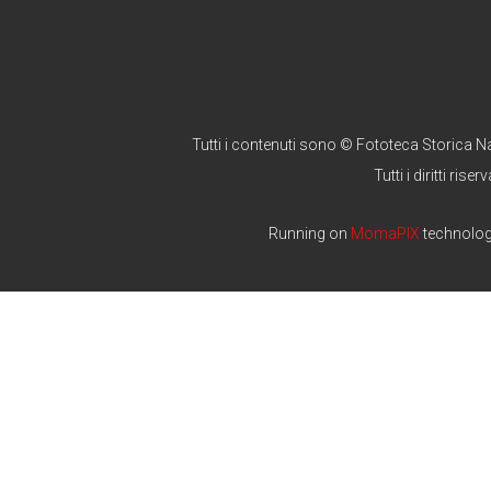
Tutti i contenuti sono © Fototeca Storica N
Tutti i diritti riserv
Running on
MomaPIX
technolo