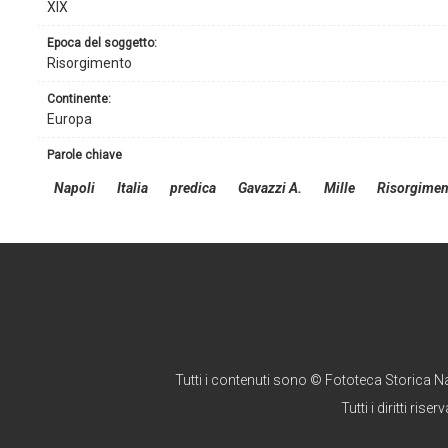
XIX
epoca del soggetto:
Risorgimento
continente:
Europa
parole chiave
Napoli
Italia
predica
Gavazzi A.
Mille
Risorgimen
Tutti i contenuti sono © Fototeca Storica N
Tutti i diritti riserv