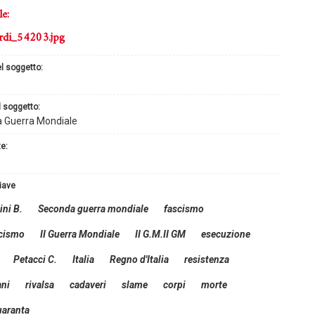
le:
rdi_54203.jpg
el soggetto:
l soggetto:
 Guerra Mondiale
te:
hiave
ni B.
Seconda guerra mondiale
fascismo
scismo
II Guerra Mondiale
II G.M.II GM
esecuzione
Petacci C.
Italia
Regno d'Italia
resistenza
ani
rivalsa
cadaveri
slame
corpi
morte
uaranta