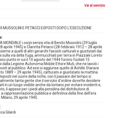
vai al servizio
 DI MUSSOLINI E PETACCI ESPOSTI DOPO L'ESECUZIONE
a:
A MONDIALE i corpi senza vita di Benito Mussolini (29 luglio
8 aprile 1945) e Claretta Petacci (28 febbraio 1912 – 28 aprile
sieme a quelli di altri gerarchi fascisti catturati e giustiziati dai
ni sulla via della fuga, ammucchiati per terra in Piazzale Loreto
esso punto in cui il 10 agosto del 1944 furono fucilati 15
ni dalla Legione Autonoma Mobile Ettore Muti, che ne lasciò i
posti al pubblico. Ad essi si aggiunse quello di Achille Starace
to 1889 – 29 aprile 1945), catturato e giustiziato la mattina
Deposti nel cuore della notte, con il passare del tempo si
almente tanta gente che il servizio d'ordine dovette decidere
rli in un luogo visibile anche da lontano per evitare incidenti e,
o, li appese per i piedi alla pensilina del distributore di
 a rappresentazione pubblica e definitiva della fine dell'era
. Milano, 29 aprile 1945.
:
ca Gilardi