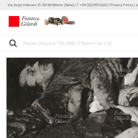
Via degli Imbriani 31 20158 Milano (Italia) | T +39 (02)39312652 |
Privacy Policy
| 
gilardinew