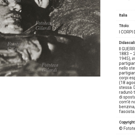
Italia
titolo:
I CORPI
didascali
II GUERR
1883 – 2
1945), in
partigia
nello st
partigia
corpi es
(18 agos
stessa. 
radunò t
di sposta
com'è not
benzina,
fascista
copyright
© Fotote