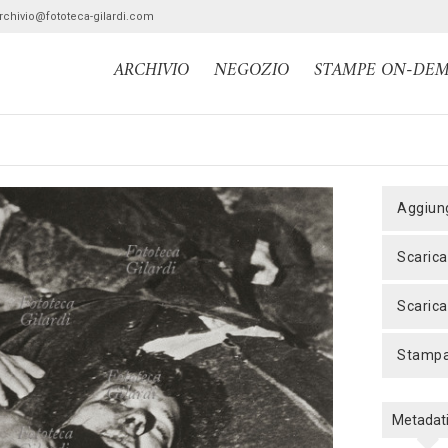
archivio@fototeca-gilardi.com
ARCHIVIO
NEGOZIO
STAMPE ON-DE
aggiun
scaric
scaric
stamp
Metadat