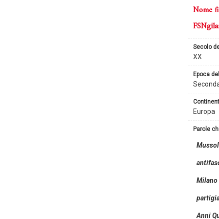
nome fi
FSNgila
secolo d
XX
epoca de
Seconda
continen
Europa
parole c
Mussoli
antifa
Milano
partigi
Anni Q