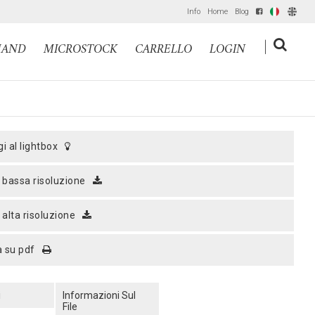
Info
Home
Blog
IT
EN
|
MAND
MICROSTOCK
CARRELLO
LOGIN
gi al lightbox
a bassa risoluzione
a alta risoluzione
a su pdf
i
Informazioni Sul
File