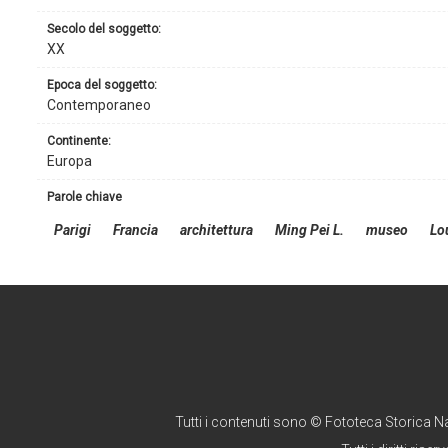
secolo del soggetto:
XX
epoca del soggetto:
Contemporaneo
continente:
Europa
parole chiave
Parigi
Francia
architettura
Ming Pei L.
museo
Lo
Tutti i contenuti sono © Fototeca Storica N