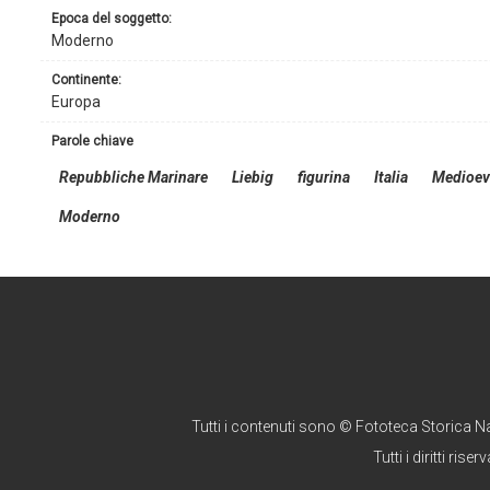
epoca del soggetto:
Moderno
continente:
Europa
parole chiave
Repubbliche Marinare
Liebig
figurina
Italia
Medioe
Moderno
Tutti i contenuti sono © Fototeca Storica N
Tutti i diritti riserv