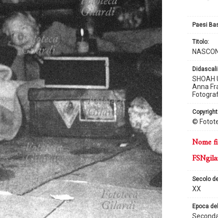
Paesi Ba
titolo:
NASCON
didascali
SHOAH Un
Anna Fra
Fotograf
copyright
© Fotote
nome fi
FSNgila
secolo d
XX
epoca de
Seconda