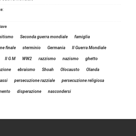
te:
hiave
mitismo
Seconda guerra mondiale
famiglia
ne finale
sterminio
Germania
II Guerra Mondiale
II G M
WW2
razzismo
nazismo
ghetto
azione
ebraismo
Shoah
Olocausto
Olanda
assi
persecuzione razziale
persecuzione religiosa
mento
disperazione
nascondersi