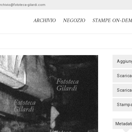
archivio@fototeca-gilardi.com
ARCHIVIO
NEGOZIO
STAMPE ON-DE
aggiun
scaric
scaric
stamp
Metadat