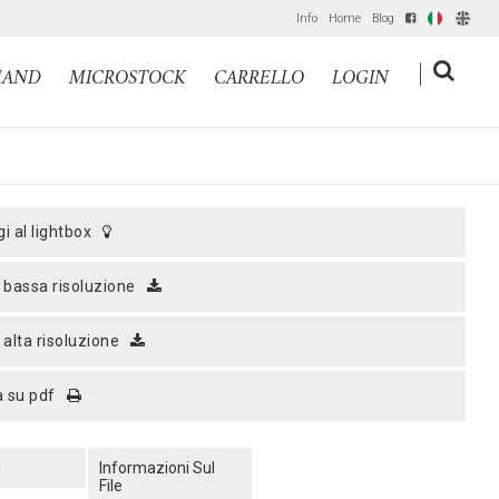
Info
Home
Blog
IT
EN
|
MAND
MICROSTOCK
CARRELLO
LOGIN
gi al lightbox
a bassa risoluzione
a alta risoluzione
a su pdf
i
Informazioni Sul
File