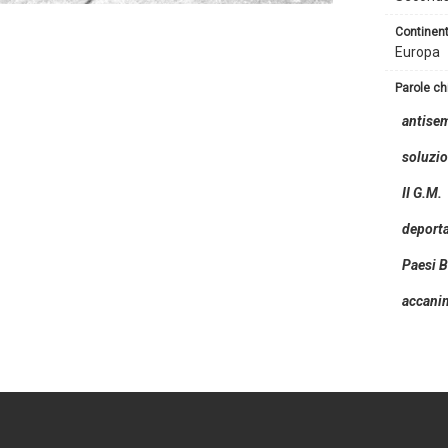
continen
Europa
parole c
antise
soluzio
II G.M.
deport
Paesi B
accani