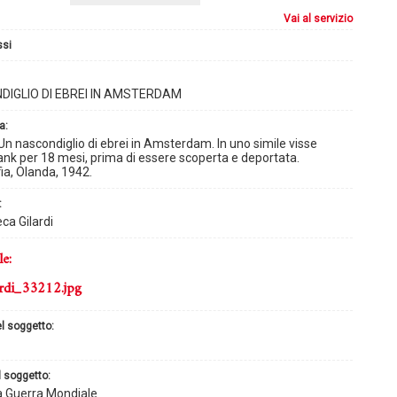
vai al servizio
ssi
DIGLIO DI EBREI IN AMSTERDAM
a:
 nascondiglio di ebrei in Amsterdam. In uno simile visse
nk per 18 mesi, prima di essere scoperta e deportata.
ia, Olanda, 1942.
:
ca Gilardi
le:
rdi_33212.jpg
el soggetto:
l soggetto:
 Guerra Mondiale