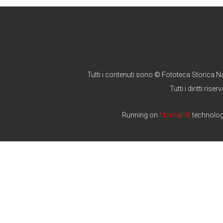
Tutti i contenuti sono © Fototeca Storica N
Tutti i diritti riserv
Running on
MomaPIX
technolo