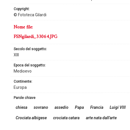
copyright:
© Fototeca Gilardi
nome file:
FSNgilardi_33064.JPG
secolo del soggetto:
XIII
epoca del soggetto:
Medioevo
continente:
Europa
parole chiave
chiesa
sovrano
assedio
Papa
Francia
Luigi VIII
Crociata albigese
crociata catara
arte nata dall'arte