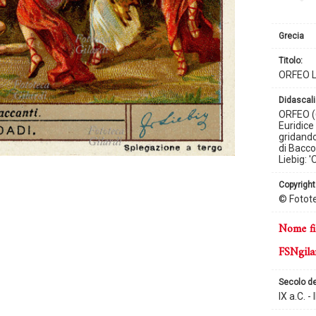
Grecia
titolo:
ORFEO 
didascali
ORFEO (6
Euridice
gridando
di Bacco
Liebig: '
copyright
© Fotote
nome fi
FSNgila
secolo d
IX a.C. - I