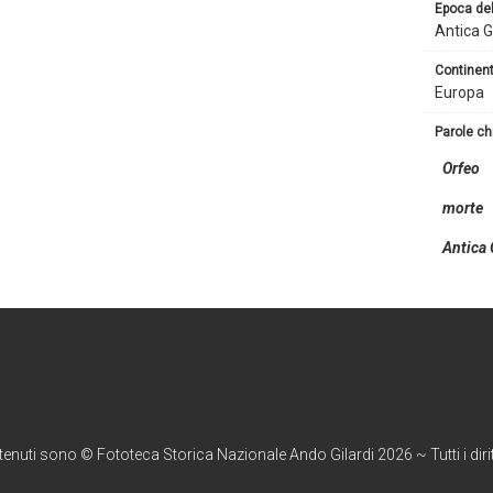
epoca de
Antica G
continen
Europa
parole c
Orfeo
morte
Antica 
ntenuti sono © Fototeca Storica Nazionale Ando Gilardi 2026 ~ Tutti i diritt