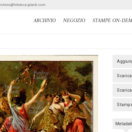
archivio@fototeca-gilardi.com
ARCHIVIO
NEGOZIO
STAMPE ON-DE
aggiun
scaric
scaric
stamp
Metadat