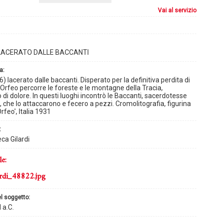
vai al servizio
LACERATO DALLE BACCANTI
a:
) lacerato dalle baccanti. Disperato per la definitiva perdita di
 Orfeo percorre le foreste e le montagne della Tracia,
 di dolore. In questi luoghi incontrò le Baccanti, sacerdotesse
, che lo attaccarono e fecero a pezzi. Cromolitografia, figurina
Orfeo', Italia 1931
:
ca Gilardi
le:
rdi_48822.jpg
el soggetto:
I a.C.