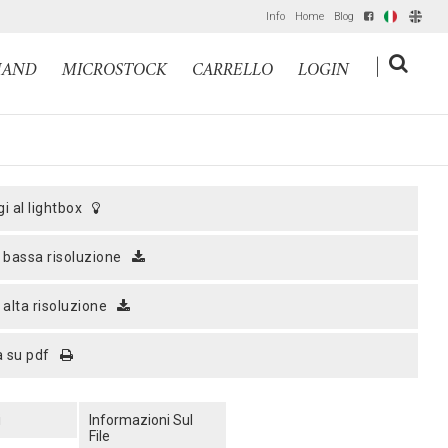
Info
Home
Blog
IT
EN
|
MAND
MICROSTOCK
CARRELLO
LOGIN
gi al lightbox
a bassa risoluzione
a alta risoluzione
a su pdf
i
Informazioni Sul
File