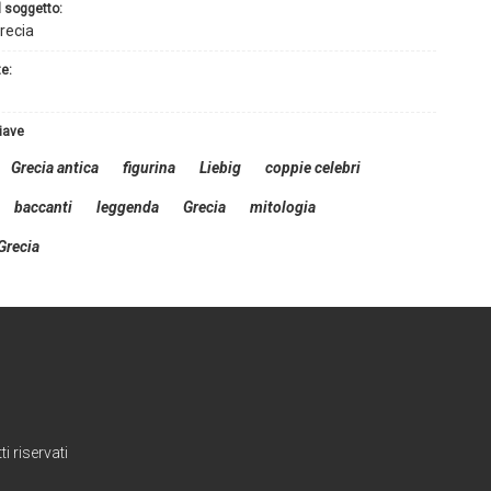
l soggetto:
recia
te:
hiave
Grecia antica
figurina
Liebig
coppie celebri
baccanti
leggenda
Grecia
mitologia
Grecia
i riservati