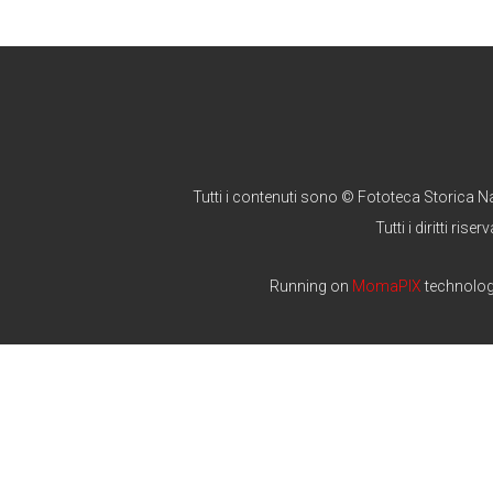
Tutti i contenuti sono © Fototeca Storica N
Tutti i diritti riserv
Running on
MomaPIX
technolo