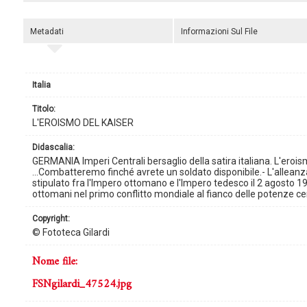
Metadati
Informazioni Sul File
Italia
titolo:
L'EROISMO DEL KAISER
didascalia:
GERMANIA Imperi Centrali bersaglio della satira italiana. L'eroismo 
...Combatteremo finché avrete un soldato disponibile.- L'allean
stipulato fra l'Impero ottomano e l'Impero tedesco il 2 agosto 19
ottomani nel primo conflitto mondiale al fianco delle potenze cent
copyright:
© Fototeca Gilardi
nome file:
FSNgilardi_47524.jpg