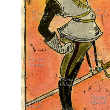
MICROST
CARREL
LOGI