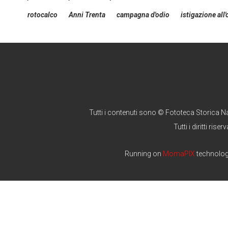
rotocalco
Anni Trenta
campagna d'odio
istigazione all'
Tutti i contenuti sono © Fototeca Storica N
Tutti i diritti riserv
Running on
MomaPIX
technolo