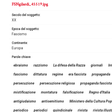
FSNgilardi_45519.jpg
secolo del soggetto:
XX
epoca del soggetto:
Fascismo
continente:
Europa
parole chiave
ebraismo
razzismo
La difesa della Razza
giornali
In
fascismo
dittatura
regime
era fascista
propaganda
persecuzione
persecuzione religiosa
propaganda fascista
mistificazione
montatura
falsificazione
Regno d'Italia
antigiudaismo
antisemitismo
Ministero della Cultura Pop
periodico
periodici
quindicinale
rivista
rivista illus