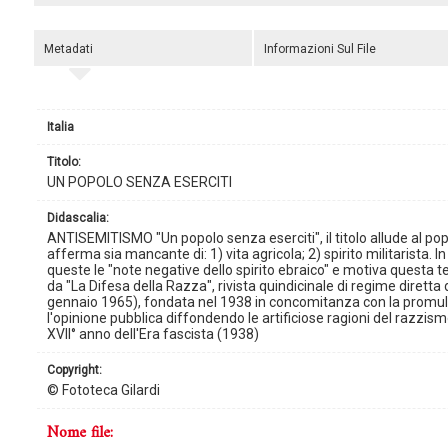
Metadati
Informazioni Sul File
Italia
titolo:
UN POPOLO SENZA ESERCITI
didascalia:
ANTISEMITISMO "Un popolo senza eserciti", il titolo allude al popo
afferma sia mancante di: 1) vita agricola; 2) spirito militarista. In
queste le "note negative dello spirito ebraico" e motiva questa tes
da "La Difesa della Razza", rivista quindicinale di regime diretta
gennaio 1965), fondata nel 1938 in concomitanza con la promulg
l'opinione pubblica diffondendo le artificiose ragioni del razzism
XVII° anno dell'Era fascista (1938)
copyright:
© Fototeca Gilardi
nome file: