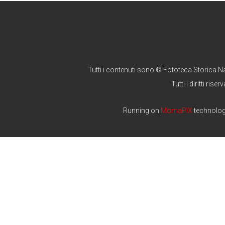
Tutti i contenuti sono © Fototeca Storica N
Tutti i diritti riserv
Running on
MomaPIX
technolo