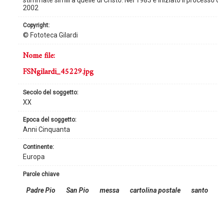
stimmate simili a quelle di Cristo. Nel 1983 è iniziato il processo 
2002
copyright:
© Fototeca Gilardi
nome file:
FSNgilardi_45229.jpg
secolo del soggetto:
XX
epoca del soggetto:
Anni Cinquanta
continente:
Europa
parole chiave
Padre Pio
San Pio
messa
cartolina postale
santo