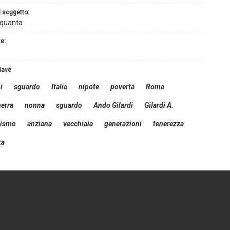
l soggetto:
nquanta
te:
hiave
i
sguardo
Italia
nipote
povertà
Roma
erra
nonna
sguardo
Ando Gilardi
Gilardi A.
lismo
anziana
vecchiaia
generazioni
tenerezza
za