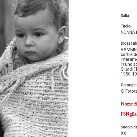
Italia
titolo:
NONNA 
didascali
BAMBINI 
cortile 
interame
in uno s
Gilardi 
1950-19
copyright
© Fotote
nome fi
FSNgila
secolo d
XX