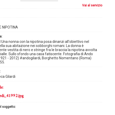
vai al servizio
E NIPOTINA
a:
Una nonna con la nipotina posa dinanzi all'obiettivo nel
della sua abitazione nei sobborghi romani. La donna è
nte vestita di nero e stringe fra le braccia la nipotina avvolta
cialle. Sullo sfondo una casa fatiscente. Fotografia di Ando
(1921 - 2012) #andogilardi, Borghetto Nomentano (Roma)
55.
:
ca Gilardi
le:
rdi_41992.jpg
el soggetto: