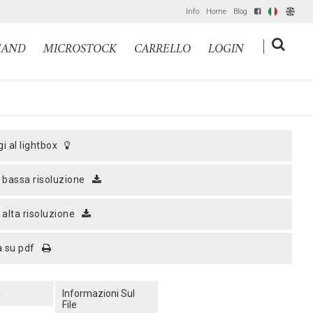
Info
Home
Blog
IT
EN
|
MAND
MICROSTOCK
CARRELLO
LOGIN
gi al lightbox
a bassa risoluzione
a alta risoluzione
a su pdf
i
Informazioni Sul
File