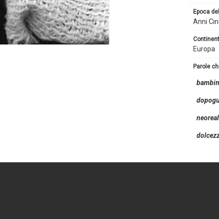
epoca de
Anni Ci
continen
Europa
parole c
bambin
dopogu
neorea
dolcez