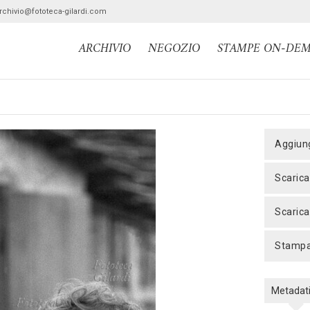
archivio@fototeca-gilardi.com
ARCHIVIO
NEGOZIO
STAMPE ON-DE
aggiun
scaric
scaric
stamp
Metadat