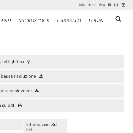
Info
Home
Blog
IT
EN
|
MAND
MICROSTOCK
CARRELLO
LOGIN
gi al lightbox
a bassa risoluzione
a alta risoluzione
a su pdf
i
Informazioni Sul
File