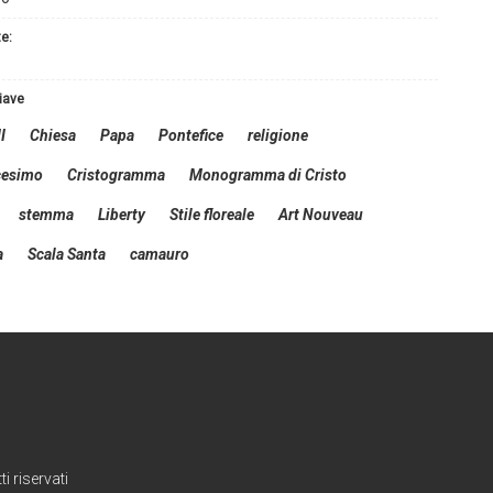
te:
hiave
I
Chiesa
Papa
Pontefice
religione
cesimo
Cristogramma
Monogramma di Cristo
stemma
Liberty
Stile floreale
Art Nouveau
a
Scala Santa
camauro
i riservati