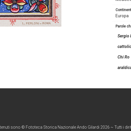
continen
Europa
parole c
Sergio I
cattoli
Chi Ro
araldic
ntenuti sono © Fototeca Storica Nazionale Ando Gilardi 2026 ~ Tutti i diritt