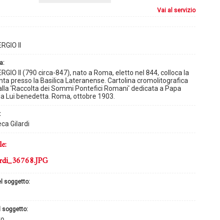
vai al servizio
RGIO II
a:
GIO II (790 circa-847), nato a Roma, eletto nel 844, colloca la
nta presso la Basilica Lateranense. Cartolina cromolitografica
alla 'Raccolta dei Sommi Pontefici Romani' dedicata a Papa
da Lui benedetta. Roma, ottobre 1903.
:
ca Gilardi
le:
rdi_36768.JPG
el soggetto:
l soggetto:
vo