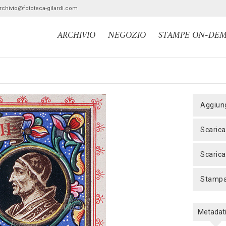
archivio@fototeca-gilardi.com
ARCHIVIO
NEGOZIO
STAMPE ON-DE
aggiun
scaric
scaric
stamp
Metadat