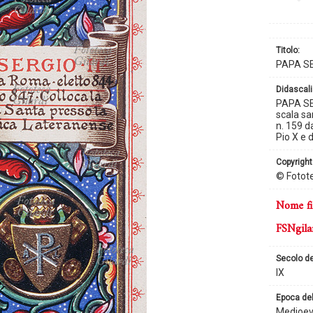
titolo:
PAPA SE
didascali
PAPA SER
scala sa
n. 159 d
Pio X e 
copyright
© Fotote
nome fi
FSNgila
secolo d
IX
epoca de
Medioe