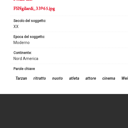
FSNgilardi_33965.jpg
secolo del soggetto:
XX
epoca del soggetto:
Moderno
continente:
Nord America
parole chiave
Tarzan
ritratto
nuoto
atleta
attore
cinema
Wei