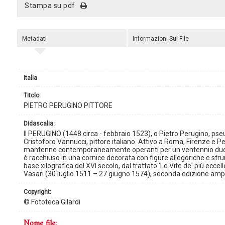
stampa su pdf
Metadati
Informazioni Sul File
Italia
titolo:
PIETRO PERUGINO PITTORE
didascalia:
Il PERUGINO (1448 circa - febbraio 1523), o Pietro Perugino, pse
Cristoforo Vannucci, pittore italiano. Attivo a Roma, Firenze e Pe
mantenne contemporaneamente operanti per un ventennio due ap
è racchiuso in una cornice decorata con figure allegoriche e strum
base xilografica del XVI secolo, dal trattato 'Le Vite de' più eccellen
Vasari (30 luglio 1511 – 27 giugno 1574), seconda edizione ampli
copyright:
© Fototeca Gilardi
nome file: