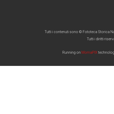
Tutti i contenuti sono © Fototeca Storica N
Tutti i diritti riserv
Running on
MomaPIX
technolo