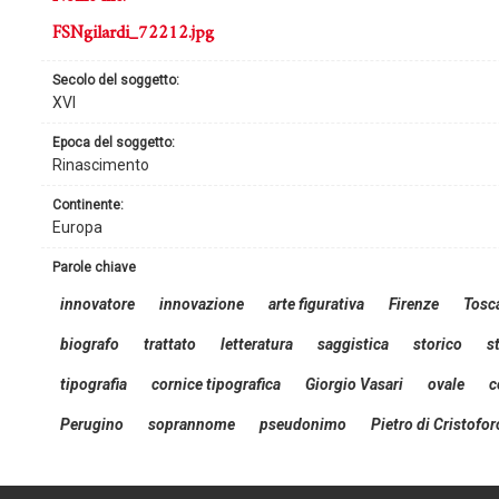
FSNgilardi_72212.jpg
secolo del soggetto:
XVI
epoca del soggetto:
Rinascimento
continente:
Europa
parole chiave
innovatore
innovazione
arte figurativa
Firenze
Tosc
biografo
trattato
letteratura
saggistica
storico
s
tipografia
cornice tipografica
Giorgio Vasari
ovale
c
Perugino
soprannome
pseudonimo
Pietro di Cristofo