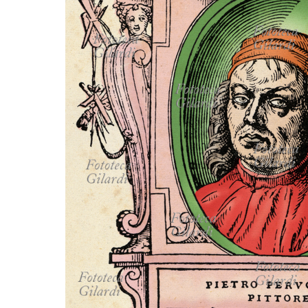
MICROST
CARREL
LOGI