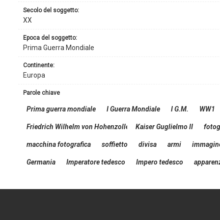
secolo del soggetto:
XX
epoca del soggetto:
Prima Guerra Mondiale
continente:
Europa
parole chiave
Prima guerra mondiale
I Guerra Mondiale
I G.M.
WW1
Friedrich Wilhelm von Hohenzollern
Kaiser Guglielmo II
fotog
macchina fotografica
soffietto
divisa
armi
immagine
Germania
Imperatore tedesco
Impero tedesco
apparen