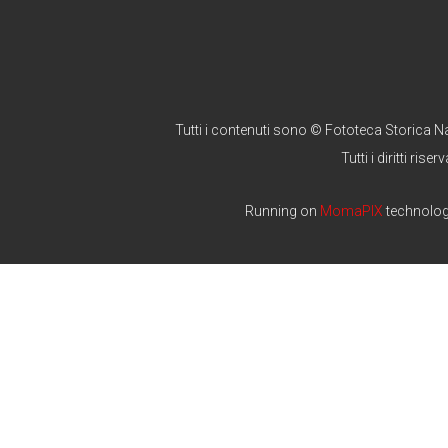
Tutti i contenuti sono © Fototeca Storica N
Tutti i diritti riserv
Running on
MomaPIX
technolo