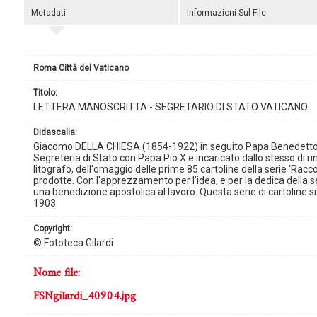
Metadati
Informazioni Sul File
Roma Città del Vaticano
titolo:
LETTERA MANOSCRITTA - SEGRETARIO DI STATO VATICANO
didascalia:
Giacomo DELLA CHIESA (1854-1922) in seguito Papa Benedetto XV
Segreteria di Stato con Papa Pio X e incaricato dallo stesso di r
litografo, dell'omaggio delle prime 85 cartoline della serie 'Racco
prodotte. Con l'apprezzamento per l'idea, e per la dedica della se
una benedizione apostolica al lavoro. Questa serie di cartoline si
1903
copyright:
© Fototeca Gilardi
nome file:
FSNgilardi_40904.jpg