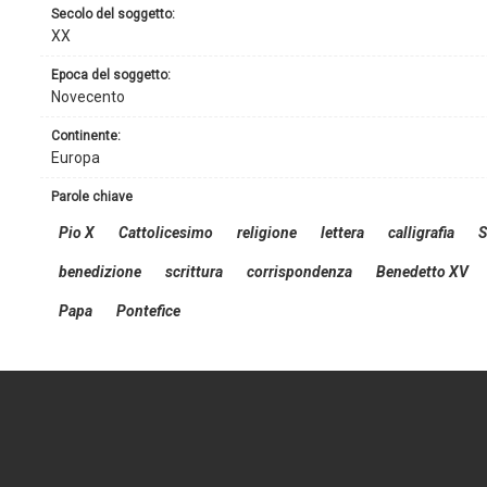
secolo del soggetto:
XX
epoca del soggetto:
Novecento
continente:
Europa
parole chiave
Pio X
Cattolicesimo
religione
lettera
calligrafia
S
benedizione
scrittura
corrispondenza
Benedetto XV
Papa
Pontefice