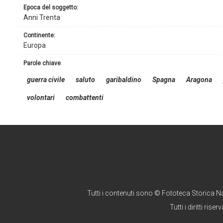
epoca del soggetto:
Anni Trenta
continente:
Europa
parole chiave
guerra civile
saluto
garibaldino
Spagna
Aragona
volontari
combattenti
Tutti i contenuti sono © Fototeca Storica N
Tutti i diritti riserv