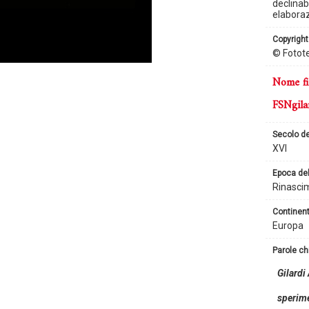
declinabi
elaborazi
copyright
© Fotote
nome fi
FSNgila
secolo d
XVI
epoca de
Rinasci
continen
Europa
parole c
Gilardi 
sperime