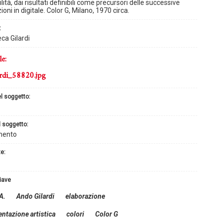
lità, dai risultati definibili come precursori delle successive
oni in digitale. Color G, Milano, 1970 circa.
:
ca Gilardi
le:
rdi_58820.jpg
el soggetto:
l soggetto:
mento
te:
hiave
A.
Ando Gilardi
elaborazione
ntazione artistica
colori
Color G