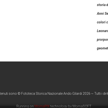
storia 
Anni Se
colori c
Leonard
prorpor
geomet
ntenuti sono © Fototeca Storica Nazionale Ando Gilardi 2026 ~ Tutti i diritt
Running on
MomaPIX
technology by MomaSOFT