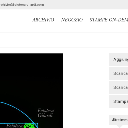
archivio@fototeca-gilardi.com
ARCHIVIO
NEGOZIO
STAMPE ON-DE
aggiun
scaric
scaric
stamp
Altre imm