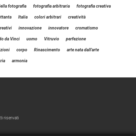
della fotografia
fotografia arbitraria
fotografia creativa
ttanta
Italia
colori arbitrari
creatività
reativi
innovazione
innovatore
cromatismo
o da Vinci
uomo
Vitruvio
perfezione
zioni
corpo
Rinascimento
arte nata dall'arte
ria
armonia
i riservati