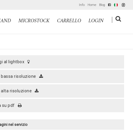
Info
Home
Blog
IT
EN
|
MAND
MICROSTOCK
CARRELLO
LOGIN
gi al lightbox
a bassa risoluzione
a alta risoluzione
a su pdf
agini nel servizio