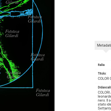
Metadat
Italia
titolo:
COLOR G
didascali
COLORI 
leonarde
nero. Il
stato id
Settanta