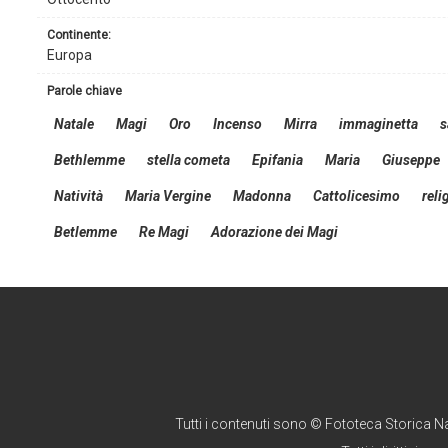
continente:
Europa
parole chiave
Natale
Magi
Oro
Incenso
Mirra
immaginetta
s
Bethlemme
stella cometa
Epifania
Maria
Giuseppe
Natività
Maria Vergine
Madonna
Cattolicesimo
reli
Betlemme
Re Magi
Adorazione dei Magi
Tutti i contenuti sono © Fototeca Storica N