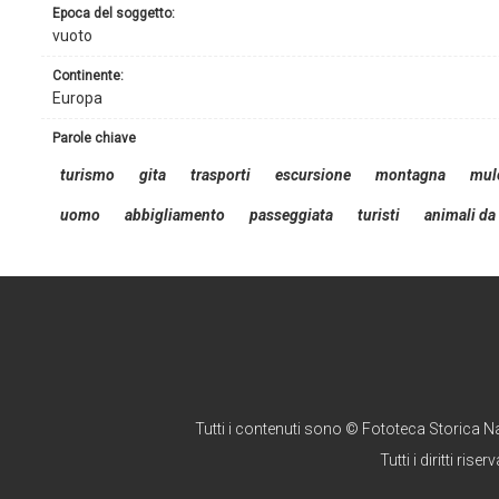
epoca del soggetto:
vuoto
continente:
Europa
parole chiave
turismo
gita
trasporti
escursione
montagna
mul
uomo
abbigliamento
passeggiata
turisti
animali da
Tutti i contenuti sono © Fototeca Storica N
Tutti i diritti riserv