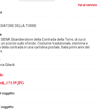
vai al servizio
ia
ERATORE DELLA TORRE
a:
 SIENA Sbandieratore della Contrada della Torre, di cui si
un scorcio sullo sfondo. Costume tradizionale, stemma e
 della contrada in una cartolina postale, Italia primi anni del
o.
:
ca Gilardi
le:
rdi_17539.JPG
el soggetto:
l soggetto: