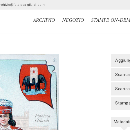
archivio@fototeca-gilardi.com
ARCHIVIO
NEGOZIO
STAMPE ON-DE
aggiun
scaric
scaric
stamp
Metadat