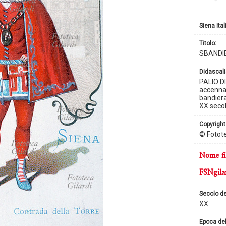
Siena Ital
titolo:
SBANDI
didascali
PALIO DI
accenna 
bandiera
XX secol
copyright
© Fotote
nome fi
FSNgila
secolo d
XX
epoca de