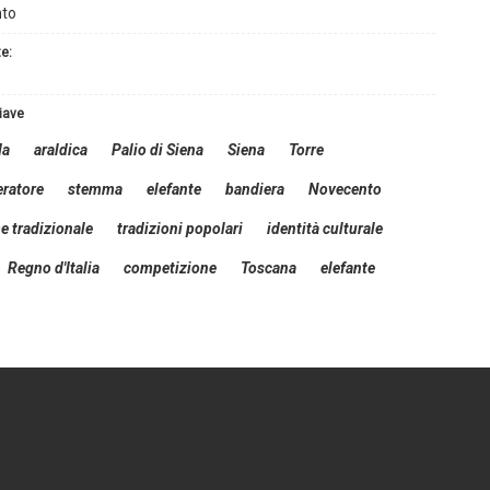
to
te:
hiave
da
araldica
Palio di Siena
Siena
Torre
eratore
stemma
elefante
bandiera
Novecento
 tradizionale
tradizioni popolari
identità culturale
Regno d'Italia
competizione
Toscana
elefante