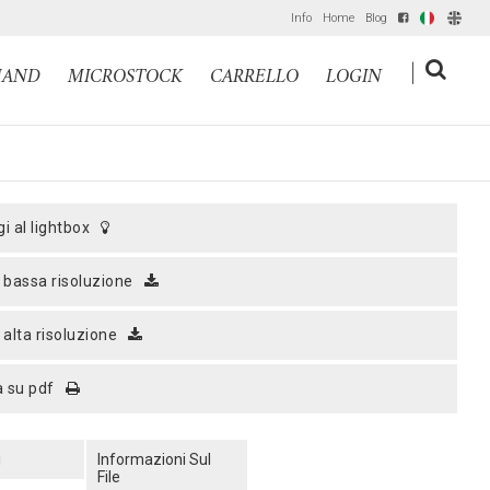
Info
Home
Blog
IT
EN
|
MAND
MICROSTOCK
CARRELLO
LOGIN
gi al lightbox
a bassa risoluzione
a alta risoluzione
a su pdf
i
Informazioni Sul
File