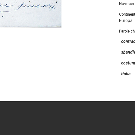
Novecen
continen
Europa
parole c
contra
sbandi
costume
Italia